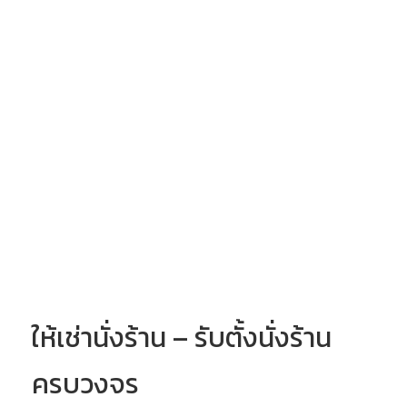
นั่งร้านมาตรฐาน
ต้องจัดให้มีวิศวกรเป็นผู้ออกแบบและ
กำหนดรายละเอียดนั่งร้าน เช่น พื้นที่นั่งร้านต้องมีความ
กว้างไม่น้อยกว่า 35 เซนติเมตร นั่งร้านต้องทำราวกันตกสูง
จากพื้นนั่งร้าน 0.90-1.10 เมตรโดยรอบๆนอกนั่งร้าน ต้อง
จัดทำบันไดเพื่อใช้ขึ้น-ลง รวมถึงมีผ้าคลุมและอื่นๆ –
วิศวกร
ให้เช่านั่งร้าน – รับตั้งนั่งร้าน
ครบวงจร