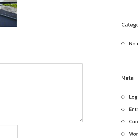
Catego
No 
Meta
Log
Ent
Com
Wor