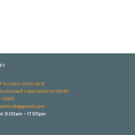
รา
.7 ถ.บางนา-ตราด กม.9
้ว อ.บางพลี จ.สมุทรปราการ 10540
0-1000
aintcoth@gmail.com
t: 8.00am - 17.00pm