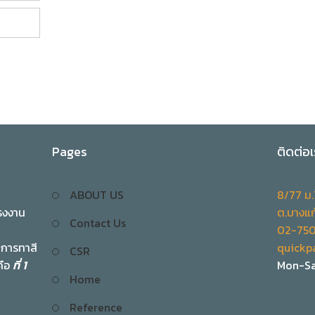
Pages
ติดต่อเ
ABOUT US
8/77 ม
รงงาน
ต.บางแก
Contact Us
02-75
ิการทาสี
quickp
CSR
คือ
ที่ 1
Mon-Sa
Home
Reference