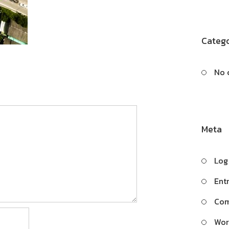
Catego
No 
Meta
Log
Ent
Com
Wor