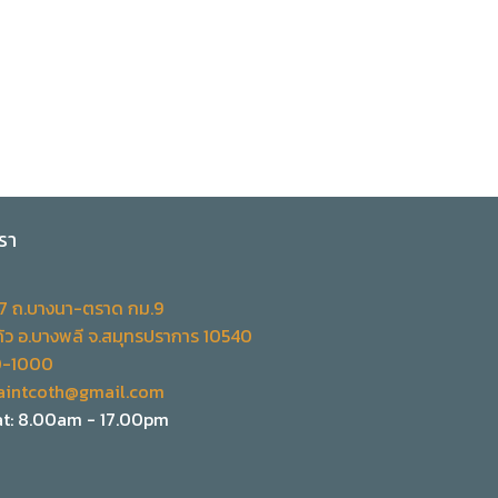
รา
.7 ถ.บางนา-ตราด กม.9
้ว อ.บางพลี จ.สมุทรปราการ 10540
0-1000
aintcoth@gmail.com
t: 8.00am - 17.00pm