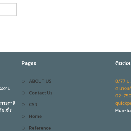
Pages
ติดต่อเ
ABOUT US
8/77 ม
รงงาน
ต.บางแก
Contact Us
02-75
ิการทาสี
quickp
CSR
คือ
ที่ 1
Mon-Sa
Home
Reference